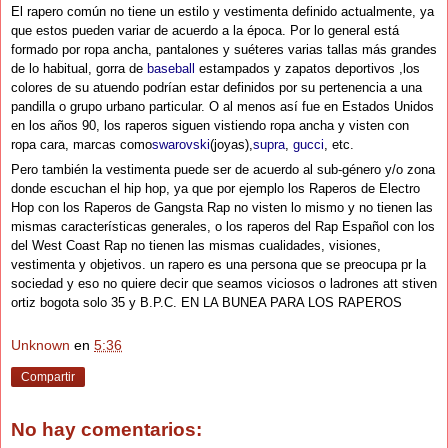
El rapero común no tiene un estilo y vestimenta definido actualmente, ya
que estos pueden variar de acuerdo a la época. Por lo general está
formado por ropa ancha, pantalones y suéteres varias tallas más grandes
de lo habitual, gorra de
baseball
estampados y zapatos deportivos ,los
colores de su atuendo podrían estar definidos por su pertenencia a una
pandilla o grupo urbano particular. O al menos así fue en Estados Unidos
en los años 90, los raperos siguen vistiendo ropa ancha y visten con
ropa cara, marcas como
swarovski
(joyas),
supra
,
gucci
, etc.
Pero también la vestimenta puede ser de acuerdo al sub-género y/o zona
donde escuchan el hip hop, ya que por ejemplo los Raperos de Electro
Hop con los Raperos de Gangsta Rap no visten lo mismo y no tienen las
mismas características generales, o los raperos del Rap Español con los
del West Coast Rap no tienen las mismas cualidades, visiones,
vestimenta y objetivos. un rapero es una persona que se preocupa pr la
sociedad y eso no quiere decir que seamos viciosos o ladrones att stiven
ortiz bogota solo 35 y B.P.C. EN LA BUNEA PARA LOS RAPEROS
Unknown
en
5:36
Compartir
No hay comentarios: